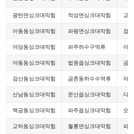
광탄면싱크대막힘
적성면싱크대막힘
교
아동동싱크대막힘
파평면싱크대막힘
검
야당동싱크대막힘
파주하수구역류
야
야동동싱크대막힘
법원읍싱크대막힘
금
검산동싱크대막힘
금촌동하수수역류
야
산남동싱크대막힘
문산읍싱크대막힘
다
맥금동싱크대막힘
파주읍싱크대막힘
오
교하동싱크대막힘
월롱면싱크대막힘
파