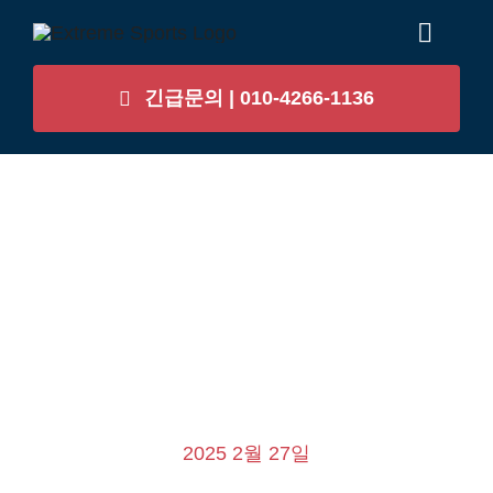
콘
Toggl
텐
Naviga
츠
긴급문의 | 010-4266-1136
Home
로
건
우리가 하는 일
너
뛰
현장 갤러리
기
자주하는 질문
회사소개
2025 2월 27일
BLOG