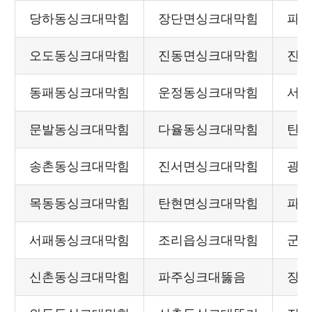
당하동싱크대막힘
장단면싱크대막힘
파
오도동싱크대막힘
진동면싱크대막힘
진
동패동싱크대막힘
운정동싱크대막힘
서
문발동싱크대막힘
다율동싱크대막힘
탄
송촌동싱크대막힘
진서면싱크대막힘
광
목동동싱크대막힘
탄현면싱크대막힘
파
서패동싱크대막힘
조리읍싱크대막힘
군
신촌동싱크대막힘
파주싱크대뚫음
장