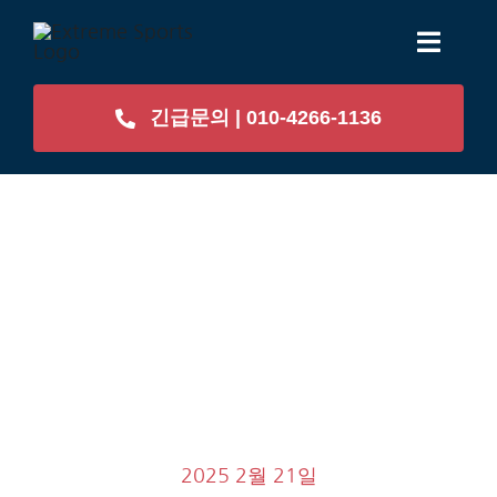
콘
Toggl
텐
Naviga
츠
긴급문의 | 010-4266-1136
로
Home
건
너
우리가 하는 일
뛰
기
현장 갤러리
자주하는 질문
회사소개
2025 2월 21일
BLOG