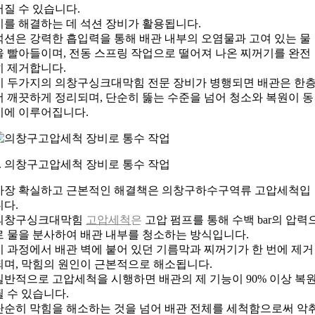
어질 수 있습니다.
이를 해결하는 데 석션 장비가 활용됩니다.
석션은 강력한 흡입력을 통해 배관 내부의 오염물과 고여 있는 물
을 빨아들이며, 전동 스프링 작업으로 떨어져 나온 찌꺼기를 완전
히 제거합니다.
이 두가지의 의창구싱크대막힘 전문 장비가 병행되면 배관은 한
더 깨끗하게 정리되며, 단순히 뚫는 수준을 넘어 청소와 복원이 동
시에 이루어집니다.
6. 의창구고압세척 장비로 통수 작업
가장 확실하고 근본적인 해결책은 의창구하수구역류 고압세척입
니다.
의창구싱크대막힘
고압세척
은
고압 펌프를 통해 수백 bar의 압력
로 물을 분사하여 배관 내부를 청소하는 방식입니다.
이 과정에서 배관 벽에 붙어 있던 기름막과 찌꺼기가 한 번에 제거
되며, 막힘의 원인이 근본적으로 해소됩니다.
일반적으로 고압세척을 시행하면 배관의 제 기능이 90% 이상 복
될 수 있습니다.
단순히 막힘을 해소하는 것을 넘어 배관 전체를 세척함으로써 악