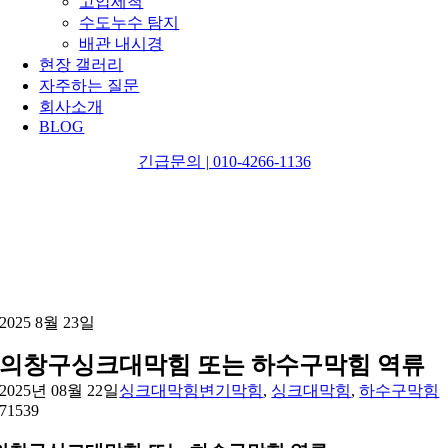
고압세척
수도누수 탐지
배관 내시경
현장 갤러리
자주하는 질문
회사소개
BLOG
긴급문의 | 010-4266-1136
2025 8월 23일
의창구싱크대막힘 또는 하수구막힘 역류
2025년 08월 22일
싱크대막힘
변기막힘
,
싱크대막힘
,
하수구막힘
7
1539