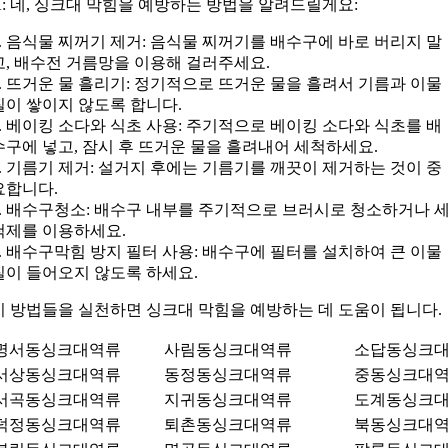
A: 네, 싱크대 막힘을 예방하는 방법을 알려드릴게요:
1. 음식물 찌꺼기 제거: 음식물 찌꺼기를 배수구에 바로 버리지 말
고, 배수전 거름망을 이용해 걸러주세요.
2. 뜨거운 물 흘리기: 정기적으로 뜨거운 물을 흘려서 기름과 이물
질이 쌓이지 않도록 합니다.
3. 베이킹 소다와 식초 사용: 주기적으로 베이킹 소다와 식초를 배
수구에 넣고, 잠시 후 뜨거운 물을 흘려내어 세척하세요.
4. 기름기 제거: 설거지 후에는 기름기를 깨끗이 제거하는 것이 중
요합니다.
5. 배수구청소: 배수구 내부를 주기적으로 브러시로 청소하거나 
척제를 이용하세요.
6. 배수구막힘 방지 필터 사용: 배수구에 필터를 설치하여 큰 이물
질이 들어오지 않도록 하세요.
이 방법들을 실천하면 싱크대 막힘을 예방하는 데 도움이 됩니다.
명서동싱크대역류
사림동싱크대역류
소답동싱크
서상동싱크대역류
동정동싱크대역류
중동싱크대
서곡동싱크대역류
지귀동싱크대역류
도계동싱크
덕정동싱크대역류
퇴촌동싱크대역류
북동싱크대