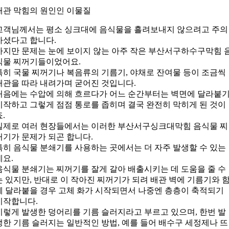
배관 막힘의 원인인 이물질
고객님께서는 평소 싱크대에 음식물을 흘려보내지 않으려고 주의
하셨다고 합니다.
하지만 문제는 눈에 보이지 않는 아주 작은 부산서구하수구막힘 
식물 찌꺼기들이었어요.
특히 국물 찌꺼기나 복음류의 기름기, 야채로 잔여물 등이 조금씩
배관을 따라 내려가며 굳어진 것입니다.
처음에는 수압에 의해 흐르다가 어느 순간부터는 벽면에 달라붙
시작하고 그렇게 점점 통로를 좁히며 결국 완전히 막히게 된 것이
죠.
실제로 여러 현장들에서는 이러한 부산서구싱크대막힘 음식물 찌
꺼기가 문제가 되곤 합니다.
특히 음식물 분쇄기를 사용하는 곳에서는 더 자주 발생할 수 있는
데요.
음식물 분쇄기는 찌꺼기를 잘게 갈아 배출시키는 데 도움을 줄 수
는 있지만, 반대로 이 작아진 찌꺼기가 되려 배관 벽에 기름기와 
께 달라붙을 경우 고체 화가 시작되면서 나중엔 층층이 축적되기
시작합니다.
이렇게 발생한 덩어리를 기름 슬러지라고 부르고 있으며, 한번 발
생한 기름 슬러지는 일반적인 방법, 예를 들어 배수구 세정제나 뜨