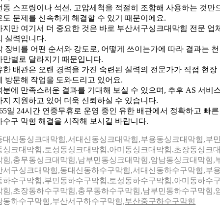
전동 스프링이나 석션, 고압세척을 적절히 조합해 사용하는 것만
로도 문제를 신속하게 해결할 수 있기 때문이에요.
하지만 여기서 더 중요한 것은 바로 부산서구싱크대막힘 전문 업
의 실력입니다.
각 장비를 어떤 순서와 강도로, 어떻게 쓰이는가에 따라 결과는 천
차만별로 달라지기 때문입니다.
유한 배관은 오랜 경력을 가진 숙련된 실력의 전문가가 직접 현장
에 방문해 작업을 도와드리고 있어요.
덕분에 만족스러운 결과를 기대해 보실 수 있으며, 추후 AS 서비
까지 지원하고 있어 더욱 신뢰하실 수 있습니다.
365일 24시간 연중무휴로 운영 중인 유한 배관에서 정확하고 빠른
하수구 막힘 해결을 시작해 보시길 바랍니다.
동대신동싱크대막힘,서대신동싱크대막힘,부용동싱크대막힘,부
동싱크대막힘,토성동싱크대막힘,아미동싱크대막힘,초장동싱크
막힘,충무동싱크대막힘,남부민동싱크대막힘,암남동싱크대막힘,
산서구싱크대막힘,동대신동하수구막힘,서대신동하수구막힘,부
동하수구막힘,부민동하수구막힘,토성동하수구막힘,아미동하수
막힘,초장동하수구막힘,충무동하수구막힘,남부민동하수구막힘,
남동하수구막힘,부산서구하수구막힘,
부산중구하수구막힘