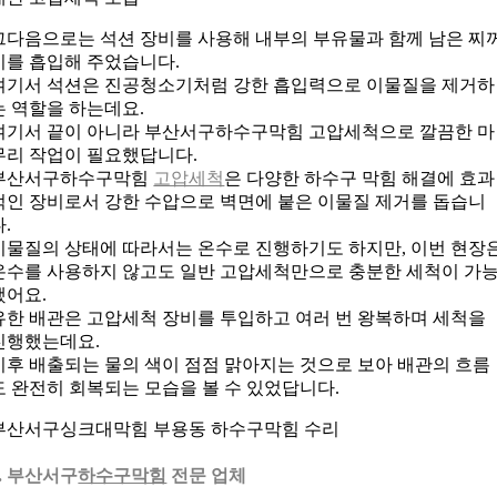
그다음으로는 석션 장비를 사용해 내부의 부유물과 함께 남은 찌
기를 흡입해 주었습니다.
여기서 석션은 진공청소기처럼 강한 흡입력으로 이물질을 제거하
는 역할을 하는데요.
여기서 끝이 아니라 부산서구하수구막힘 고압세척으로 깔끔한 마
무리 작업이 필요했답니다.
부산서구하수구막힘
고압세척
은 다양한 하수구 막힘 해결에 효과
적인 장비로서 강한 수압으로 벽면에 붙은 이물질 제거를 돕습니
다.
이물질의 상태에 따라서는 온수로 진행하기도 하지만, 이번 현장
온수를 사용하지 않고도 일반 고압세척만으로 충분한 세척이 가
했어요.
유한 배관은 고압세척 장비를 투입하고 여러 번 왕복하며 세척을
진행했는데요.
이후 배출되는 물의 색이 점점 맑아지는 것으로 보아 배관의 흐름
도 완전히 회복되는 모습을 볼 수 있었답니다.
부산서구싱크대막힘 부용동 하수구막힘 수리
7. 부산서구
하수구막힘
전문 업체