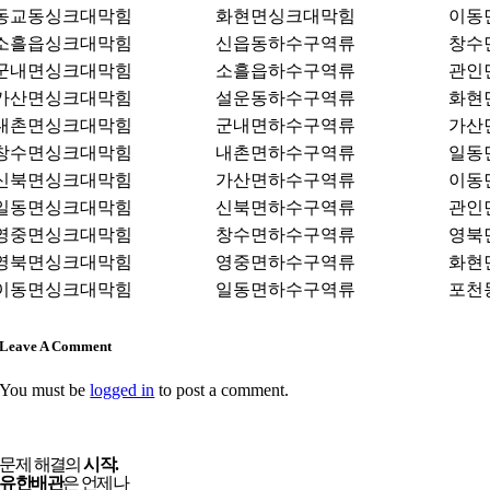
동교동싱크대막힘
화현면싱크대막힘
이동
소흘읍싱크대막힘
신읍동하수구역류
창수
군내면싱크대막힘
소흘읍하수구역류
관인
가산면싱크대막힘
설운동하수구역류
화현
내촌면싱크대막힘
군내면하수구역류
가산
창수면싱크대막힘
내촌면하수구역류
일동
신북면싱크대막힘
가산면하수구역류
이동
일동면싱크대막힘
신북면하수구역류
관인
영중면싱크대막힘
창수면하수구역류
영북
영북면싱크대막힘
영중면하수구역류
화현
이동면싱크대막힘
일동면하수구역류
포천
Leave A Comment
You must be
logged in
to post a comment.
문제 해결의
시작.
유한배관
은 언제나