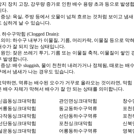
방지 장치 고장, 강우량 증가로 인한 배수 용량 초과 등으로 발생
니다.
– 증상: 욕실, 주방 등에서 오물이 넘쳐 흐르는 것처럼 보이고 냄새
도 심하게 날 수 있습니다.
. 하수구막힘 (Clogged Drain):
– 의미: 하수구 내부가 이물질, 기름, 머리카락, 이물질 등으로 막
배수가 잘 되지 않는 상태입니다.
– 원인: 잦은 쓰레기 투기, 기름 또는 이물질 축적, 이물질이 쌓인 
우 발생합니다.
– 증상: 배수 sluggish, 물이 천천히 내려가거나 정체됨, 때로는 배
구에서 냄새가 나는 경우도 있습니다.
요약하면, 역류는 배수된 오수가 거꾸로 올라오는 것이라면, 막힘
은 배수 자체가 막혀서 배수가 잘 안 되는 상태를 의미합니다.
신읍동싱크대막힘
관인면싱크대막힘
창수
어룡동싱크대막힘
동교동하수구역류
포천
자작동싱크대막힘
선단동하수구역류
포천
선단동싱크대막힘
포천싱크대막힘
신북
설운동싱크대막힘
어룡동하수구역류
영북