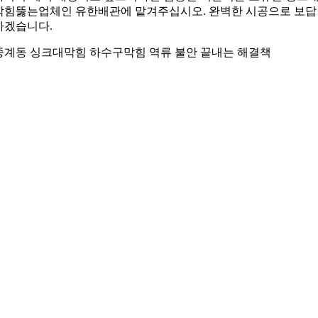
막힘뚫는업체인 유한배관에 맡겨주십시오. 완벽한 시공으로 보답
하겠습니다.
중계동 싱크대막힘 하수구막힘 역류 불안 끝내는 해결책