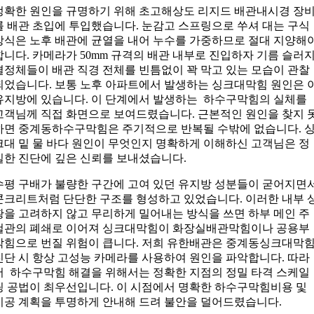
정확한 원인을 규명하기 위해 초고해상도 리지드 배관내시경 장
를 배관 초입에 투입했습니다. 눈감고 스프링으로 쑤셔 대는 구식
방식은 노후 배관에 균열을 내어 누수를 가중하므로 절대 지양해
합니다. 카메라가 50mm 규격의 배관 내부로 진입하자 기름 슬러
결정체들이 배관 직경 전체를 빈틈없이 꽉 막고 있는 모습이 관찰
되었습니다. 보통 노후 아파트에서 발생하는 싱크대막힘 원인은 
유지방에 있습니다. 이 단계에서 발생하는 하수구막힘의 실체를
고객님께 직접 화면으로 보여드렸습니다. 근본적인 원인을 찾지 
하면 중계동하수구막힘은 주기적으로 반복될 수밖에 없습니다. 
크대 밑 물 바다 원인이 무엇인지 명확하게 이해하신 고객님은 정
밀한 진단에 깊은 신뢰를 보내셨습니다.
수평 구배가 불량한 구간에 고여 있던 유지방 성분들이 굳어지면
콘크리트처럼 단단한 구조를 형성하고 있었습니다. 이러한 내부 
황을 고려하지 않고 무리하게 밀어내는 방식을 쓰면 하부 메인 주
철관의 폐쇄로 이어져 싱크대막힘이 화장실배관막힘이나 공용부
막힘으로 번질 위험이 큽니다. 저희 유한배관은 중계동싱크대막
진단 시 항상 고성능 카메라를 사용하여 원인을 파악합니다. 따라
서 하수구막힘 해결을 위해서는 정확한 지점의 정밀 타격 스케일
링 공법이 최우선입니다. 이 시점에서 명확한 하수구막힘비용 및
시공 계획을 투명하게 안내해 드려 불안을 덜어드렸습니다.