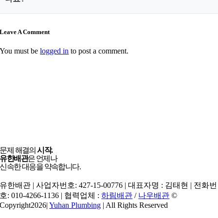
이것이 누적되면 딱딱한 기름 슬러지 적층 구조를 형성하여 역류
를 유발하므로 기름기는 휴지로 닦아내고 폐기하는 것이 안전합
A2. 유한배관이 사용하는 초경량 체인 노커 샤프트는 배관 재질
Leave A Comment
니다.
에 맞춰 토크를 세밀하게 조정할 수 있습니다. 배관내시경 카메라
You must be
logged in
to post a comment.
로 내부를 실시간 모니터링하며 정밀 타격 스케일링을 진행하기
때문에 손상률 0%의 안전한 시공이 보장됩니다.
문제 해결의
시작.
유한배관
은 언제나
신속한 대응을 약속합니다.
유한배관 | 사업자번호: 427-15-00776 | 대표자명 : 김태현 | 전화번
호: 010-4266-1136 | 협력업체 :
하림배관
/
나우배관
©
Copyright2026|
Yuhan Plumbing
| All Rights Reserved