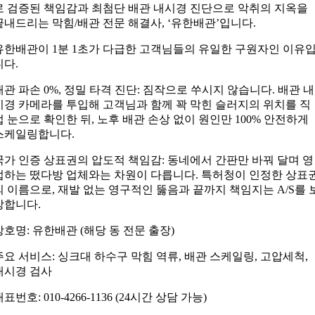
로 검증된 책임감과 최첨단 배관 내시경 진단으로 악취의 지옥을
끝내드리는 막힘/배관 전문 해결사, ‘유한배관’입니다.
유한배관이 1분 1초가 다급한 고객님들의 유일한 구원자인 이유
니다.
배관 파손 0%, 정밀 타격 진단: 짐작으로 쑤시지 않습니다. 배관 내
시경 카메라를 투입해 고객님과 함께 꽉 막힌 슬러지의 위치를 직
접 눈으로 확인한 뒤, 노후 배관 손상 없이 원인만 100% 안전하게
스케일링합니다.
국가 인증 상표권의 압도적 책임감: 동네에서 간판만 바꿔 달며 영
업하는 떴다방 업체와는 차원이 다릅니다. 특허청이 인정한 상표
의 이름으로, 재발 없는 영구적인 뚫음과 끝까지 책임지는 A/S를 
장합니다.
상호명: 유한배관 (해당 동 전문 출장)
주요 서비스: 싱크대 하수구 막힘 역류, 배관 스케일링, 고압세척,
내시경 검사
표번호: 010-4266-1136 (24시간 상담 가능)