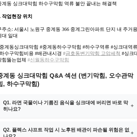
중계동 싱크대막힘 하수구막힘 역류 불안 끝내는 해결책
8. 작업현장 위치
구주소: 서울시 노원구 중계동 366 중계그린아파트 단지 내 주거
세대 일대
#중계동싱크대막힘 #중계동하수구막힘 #하수구역류 #싱크대역
#하수구막힘비용 #배관내시경
#
금호동변기막힘 고압세척
#싱크
막힘뚫는업체
#
신월동하수구막힘
중계동 싱크대막힘 Q&A 섹션 (변기막힘, 오수관막
힘, 하수구막힘)
Q1. 라면 국물이나 기름진 음식을 싱크대에 버리면 바로 막
+
히나요?
A1. 한두 번의 배출로 즉시 차단되지는 않지만 기름 성분이 차가
Q2. 플렉스 샤프트 작업 시 노후된 배관이 파손될 위험은 없
+
운 물과 만나면 고체 형태로 응고되어 배관 내벽에 부착됩니다.
나요?