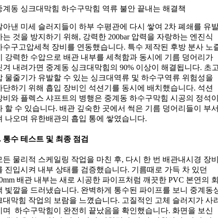
중계동 싱크대막힘 하수구막힘 역류 불안 끝내는 해결책
갈아낸 미세 슬러지들이 하부 수평관에 다시 쌓여 2차 폐쇄를 유
하는 것을 방지하기 위해, 강력한 200bar 압력을 자랑하는 엔진식
하수구고압세척 장비를 연동했습니다. 특수 제작된 후방 분사 노
이 강력한 수압으로 배관 내부를 세척함과 동시에 기름 덩어리가
씻겨 내려가면 중계동 싱크대막힘의 90% 이상이 해결됩니다. 초
압 물줄기가 유발할 수 있는 싱크대역류 및 하수구역류 위험성을
차단하기 위해 흡입 장비인 석션기를 동시에 배치했습니다. 석션
장비와 플렉스 샤프트의 병행은 중계동 하수구막힘 시공의 정석
라 할 수 있습니다. 배관 깊숙한 곳에서 썩은 기름 덩어리들이 부
져 나오며 유한배관의 흡입 통에 쌓였습니다.
4. 통수 테스트 및 최종 점검
모든 물리적 스케일링 작업을 마친 후, 다시 한 번 배관내시경 장
를 진입시켜 내부 상태를 검증했습니다. 기름때로 가득 차 있던
50mm 배관 내부는 새로 시공한 파이프처럼 깨끗한 PVC 본연의 
색 빛깔을 드러냈습니다. 완벽하게 통수된 파이프를 보니 중계동
크대막힘 작업의 보람을 느꼈습니다. 고질적인 고체 슬러지가 사
지며 하수구막힘이 완전히 끝났음을 확인했습니다. 화면을 보신