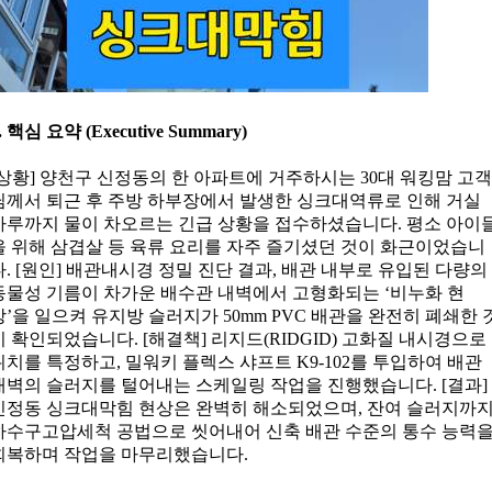
. 핵심 요약 (Executive Summary)
[상황] 양천구 신정동의 한 아파트에 거주하시는 30대 워킹맘 고
님께서 퇴근 후 주방 하부장에서 발생한 싱크대역류로 인해 거실
마루까지 물이 차오르는 긴급 상황을 접수하셨습니다. 평소 아이
을 위해 삼겹살 등 육류 요리를 자주 즐기셨던 것이 화근이었습니
다. [원인] 배관내시경 정밀 진단 결과, 배관 내부로 유입된 다량의
동물성 기름이 차가운 배수관 내벽에서 고형화되는 ‘비누화 현
상’을 일으켜 유지방 슬러지가 50mm PVC 배관을 완전히 폐쇄한 
이 확인되었습니다. [해결책] 리지드(RIDGID) 고화질 내시경으로
위치를 특정하고, 밀워키 플렉스 샤프트 K9-102를 투입하여 배관
내벽의 슬러지를 털어내는 스케일링 작업을 진행했습니다. [결과]
신정동 싱크대막힘 현상은 완벽히 해소되었으며, 잔여 슬러지까
하수구고압세척 공법으로 씻어내어 신축 배관 수준의 통수 능력
회복하며 작업을 마무리했습니다.