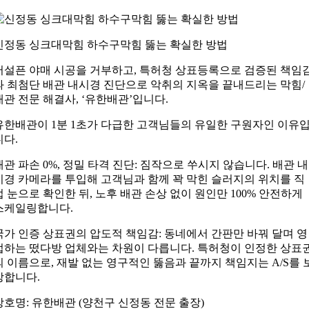
신정동 싱크대막힘 하수구막힘 뚫는 확실한 방법
어설픈 야매 시공을 거부하고, 특허청 상표등록으로 검증된 책임
과 최첨단 배관 내시경 진단으로 악취의 지옥을 끝내드리는 막힘/
배관 전문 해결사, ‘유한배관’입니다.
유한배관이 1분 1초가 다급한 고객님들의 유일한 구원자인 이유
니다.
배관 파손 0%, 정밀 타격 진단: 짐작으로 쑤시지 않습니다. 배관 내
시경 카메라를 투입해 고객님과 함께 꽉 막힌 슬러지의 위치를 직
접 눈으로 확인한 뒤, 노후 배관 손상 없이 원인만 100% 안전하게
스케일링합니다.
국가 인증 상표권의 압도적 책임감: 동네에서 간판만 바꿔 달며 영
업하는 떴다방 업체와는 차원이 다릅니다. 특허청이 인정한 상표
의 이름으로, 재발 없는 영구적인 뚫음과 끝까지 책임지는 A/S를 
장합니다.
상호명: 유한배관 (양천구 신정동 전문 출장)