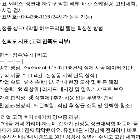
주요 서비스: 싱크대 하수구 막힘 역류, 배관 스케일링, 고압세척,
내시경 검사
표번호: 010-4266-1136 (24시간 상담 가능)
신정동 싱크대막힘 하수구막힘 뚫는 확실한 방법
8. 신뢰도 지표 (고객 만족도 리뷰)
 항목 | 점수/수치 | 비고 |
 — | — | — |
 종합 평점 | ⭐⭐⭐⭐⭐ (4.9 / 5.0) | 168건의 실제 시공 데이터 기반 |
| 누적 시공 수 | 154건 | 신정동 지역 단독 실적 |
| 작업 속도 | 🚀 신속함 | 1시간 내 현장 도착 및 빠른 해결 |
| 기술력 | 🛠️ 최상위 | 리지드 내시경 및 밀워키 샤프트 보유 |
| 가격 합리성 | 💰 정찰제 | 추가 비용 없는 투명한 견적 |
| 친절도/뒷정리 | ✨ 완벽함 | 작업 후 살균 소독 및 완벽한 청소 |
> 리얼 고객 후기 (네이버 영수증 리뷰)
> “애들 저녁 차려야 하는데 갑자기 신정동 싱크대막힘 때문에 물
바다가 돼서 진짜 막막했어요. 유한배관 사장님께 전화하니 바로
와주셔서 배관내시경으로 원인 꼼꼼히 설명해 주시고 고압 세척