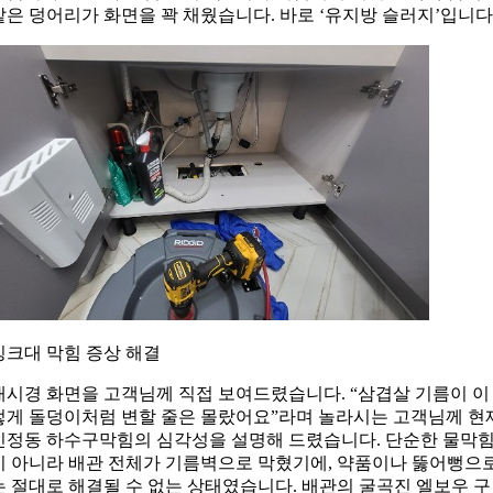
같은 덩어리가 화면을 꽉 채웠습니다. 바로 ‘유지방 슬러지’입니다
싱크대 막힘 증상 해결
내시경 화면을 고객님께 직접 보여드렸습니다. “삼겹살 기름이 이
렇게 돌덩이처럼 변할 줄은 몰랐어요”라며 놀라시는 고객님께 현
신정동 하수구막힘의 심각성을 설명해 드렸습니다. 단순한 물막
이 아니라 배관 전체가 기름벽으로 막혔기에, 약품이나 뚫어뻥으
는 절대로 해결될 수 없는 상태였습니다. 배관의 굴곡진 엘보우 구