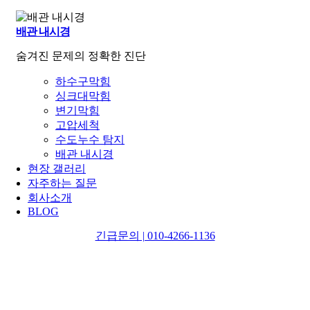
배관 내시경
숨겨진 문제의 정확한 진단
하수구막힘
싱크대막힘
변기막힘
고압세척
수도누수 탐지
배관 내시경
현장 갤러리
자주하는 질문
회사소개
BLOG
긴급문의 | 010-4266-1136