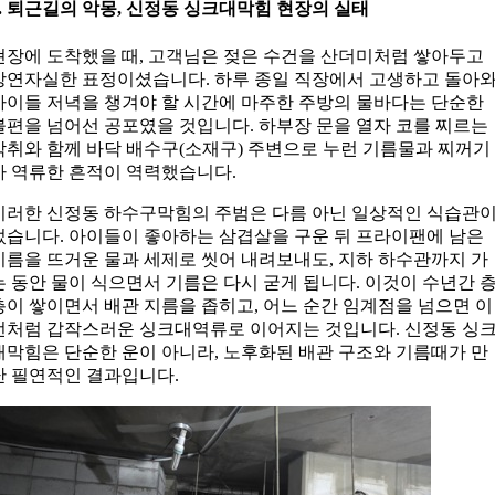
2. 퇴근길의 악몽, 신정동 싱크대막힘 현장의 실태
현장에 도착했을 때, 고객님은 젖은 수건을 산더미처럼 쌓아두고
망연자실한 표정이셨습니다. 하루 종일 직장에서 고생하고 돌아
아이들 저녁을 챙겨야 할 시간에 마주한 주방의 물바다는 단순한
불편을 넘어선 공포였을 것입니다. 하부장 문을 열자 코를 찌르는
악취와 함께 바닥 배수구(소재구) 주변으로 누런 기름물과 찌꺼기
가 역류한 흔적이 역력했습니다.
이러한 신정동 하수구막힘의 주범은 다름 아닌 일상적인 식습관
었습니다. 아이들이 좋아하는 삼겹살을 구운 뒤 프라이팬에 남은
기름을 뜨거운 물과 세제로 씻어 내려보내도, 지하 하수관까지 가
는 동안 물이 식으면서 기름은 다시 굳게 됩니다. 이것이 수년간 
층이 쌓이면서 배관 지름을 좁히고, 어느 순간 임계점을 넘으면 이
번처럼 갑작스러운 싱크대역류로 이어지는 것입니다. 신정동 싱
대막힘은 단순한 운이 아니라, 노후화된 배관 구조와 기름때가 만
난 필연적인 결과입니다.