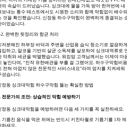
관의 속살이 드러났습니다. 싱크대에 물을 가득 받아 한꺼번에 내
려보내는 통수 테스트에서도 시원한 소리와 함께 막힘없이 배수
는 것을 확인했습니다. 신정동 하수구막힘이 완벽하게 종결되는 
간이었습니다.
5-2. 완벽한 뒷정리와 항균 처리
지저분해진 하부장 바닥과 주변을 산업용 습식 청소기로 깔끔하
흡입하고, 알코올 기반의 살균 소독제를 살포하여 싱크대역류로 
한 악취와 세균을 박멸했습니다. 워킹맘 고객님께서는 이제야 마
이 놓인다며, “진작 유한배관을 부를 걸 그랬어요. 하수구막힘비
이 전혀 아깝지 않은 전문적인 서비스네요”라며 엄지를 치켜세워
주셨습니다.
신정동 싱크대막힘 하수구막힘 뚫는 확실한 방법
6. 전문가의 조언: 상습적인 막힘 예방하기
신정동 싱크대막힘을 예방하려면 다음 세 가지를 꼭 실천하세요.
1. 기름진 음식을 먹은 뒤에는 반드시 키친타월로 기름기를 1차 제
거하세요.