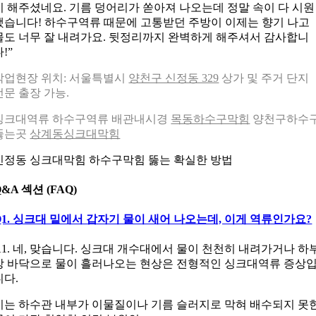
지 해주셨네요. 기름 덩어리가 쏟아져 나오는데 정말 속이 다 시원
했습니다! 하수구역류 때문에 고통받던 주방이 이제는 향기 나고
물도 너무 잘 내려가요. 뒷정리까지 완벽하게 해주셔서 감사합니
!”
작업현장 위치: 서울특별시
양천구 신정동 329
상가 및 주거 단지
전문 출장 가능.
싱크대역류 하수구역류 배관내시경
목동하수구막힘
양천구하수
뚫는곳
상계동싱크대막힘
신정동 싱크대막힘 하수구막힘 뚫는 확실한 방법
Q&A 섹션 (FAQ)
Q1. 싱크대 밑에서 갑자기 물이 새어 나오는데, 이게 역류인가요?
A1. 네, 맞습니다. 싱크대 개수대에서 물이 천천히 내려가거나 하
장 바닥으로 물이 흘러나오는 현상은 전형적인 싱크대역류 증상
니다.
이는 하수관 내부가 이물질이나 기름 슬러지로 막혀 배수되지 못