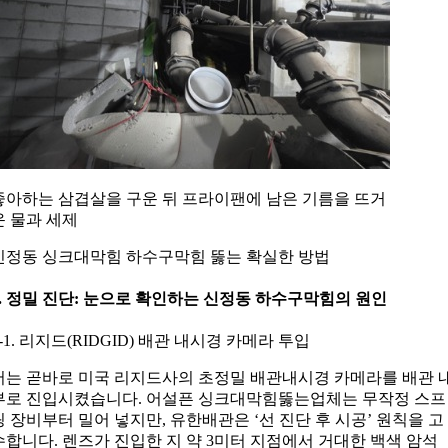
좋아하는 삼겹살을 구운 뒤 프라이팬에 남은 기름을 뜨거
운 물과 세제
신정동 싱크대막힘 하수구막힘 뚫는 확실한 방법
3. 정밀 진단: 눈으로 확인하는 신정동 하수구막힘의 원인
3-1. 리지드(RIDGID) 배관 내시경 카메라 투입
저는 곧바로 미국 리지드사의 초정밀 배관내시경 카메라를 배관 
부로 진입시켰습니다. 어설픈 싱크대막힘뚫는업체는 무작정 스프
링 장비부터 밀어 넣지만, 유한배관은 ‘선 진단 후 시공’ 원칙을 고
수합니다. 렌즈가 진입한 지 약 3미터 지점에서 거대한 백색 암석