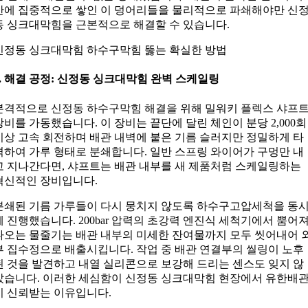
간에 집중적으로 쌓인 이 덩어리들을 물리적으로 파쇄해야만 신
동 싱크대막힘을 근본적으로 해결할 수 있습니다.
신정동 싱크대막힘 하수구막힘 뚫는 확실한 방법
4. 해결 공정: 신정동 싱크대막힘 완벽 스케일링
본격적으로 신정동 하수구막힘 해결을 위해 밀워키 플렉스 샤프
장비를 가동했습니다. 이 장비는 끝단에 달린 체인이 분당 2,000회
이상 고속 회전하며 배관 내벽에 붙은 기름 슬러지만 정밀하게 타
격하여 가루 형태로 분쇄합니다. 일반 스프링 와이어가 구멍만 내
고 지나간다면, 샤프트는 배관 내부를 새 제품처럼 스케일링하는
혁신적인 장비입니다.
분쇄된 기름 가루들이 다시 뭉치지 않도록 하수구고압세척을 동
에 진행했습니다. 200bar 압력의 초강력 엔진식 세척기에서 뿜어
나오는 물줄기는 배관 내부의 미세한 잔여물까지 모두 씻어내어 
부 집수정으로 배출시킵니다. 작업 중 배관 연결부의 씰링이 노후
된 것을 발견하고 내열 실리콘으로 보강해 드리는 센스도 잊지 않
았습니다. 이러한 세심함이 신정동 싱크대막힘 현장에서 유한배
이 신뢰받는 이유입니다.