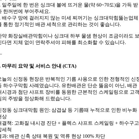
2. 일주일에 한 번은 싱크대 볼에 뜨거운 물(약 60~70도)을 가득 받
아 한꺼번에 부어주세요.
3. 배수구 망에 걸러지지 않는 미세 찌꺼기는 싱크대막힘뚫는업체
를 통한 정기적인 배관 세척으로 관리하는 것이 좋습니다.
만약 화장실배관막힘이나 싱크대 하부 물샘 현상이 조금이라도 
인다면 지체 없이 연락주셔야 피해를 최소화할 수 있습니다.
—
7. 마무리 요약 및 서비스 안내 (CTA)
오늘의 신정동 현장은 반복적인 기름 사용으로 인한 전형적인 신
동 하수구막힘 사례였습니다. 유한배관은 단순 뚫음이 아닌, 배관
내시경과 첨단 샤프트 장비를 동원한 근본적인 스케일링으로 고
님의 주방을 정상화해 드렸습니다.
신정동 싱크대막힘 원인: 삼겹살 등 기름때 누적으로 인한 비누화
현상
해결책: 고화질 내시경 진단 + 플렉스 샤프트 스케일링 + 하수구
압세척
결과: 배관 신축 상태 복원 및 역류 현상 100% 차단