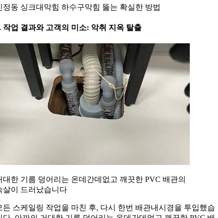
신정동 싱크대막힘 하수구막힘 뚫는 확실한 방법
5. 작업 결과와 고객의 미소: 악취 지옥 탈출
거대한 기름 덩어리는 온데간데없고 깨끗한 PVC 배관의
속살이 드러났습니다
모든 스케일링 작업을 마친 후, 다시 한번 배관내시경을 투입했습
니다. 아까의 거대한 기름 덩어리는 온데간데없고 깨끗한 PVC 배